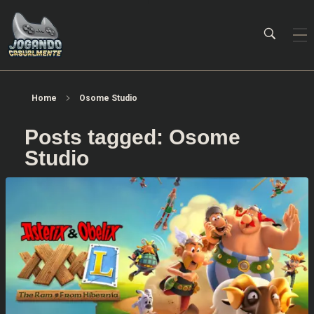
Jogando Casualmente
Conteúdo family friendly sobre games! Desde 2019 analisando jogos.
Home
Osome Studio
Posts tagged: Osome
Studio