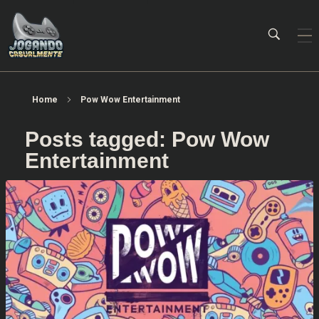
Jogando Casualmente
Conteúdo family friendly sobre games! Desde 2019 analisando jogos.
Home
Pow Wow Entertainment
Posts tagged: Pow Wow
Entertainment