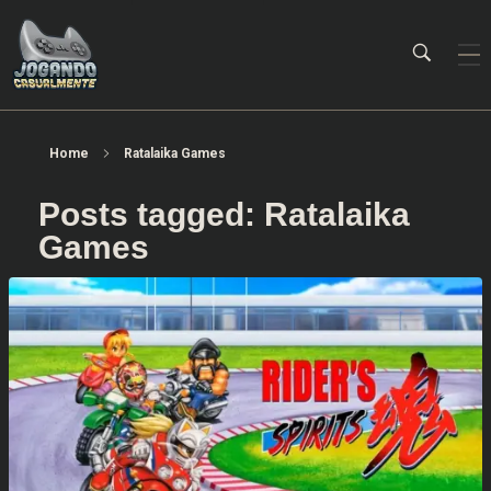
Jogando Casualmente
Conteúdo family friendly sobre games! Desde 2019 analisando jogos.
Home
Ratalaika Games
Posts tagged: Ratalaika
Games