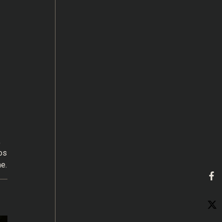
,
os
e.