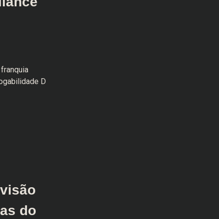
liance
 franquia
jogabilidade D
visão
as do