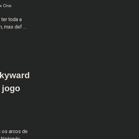
x One
 ter toda a
, mas def ...
Skyward
 jogo
s os arcos de
Nintendo ...