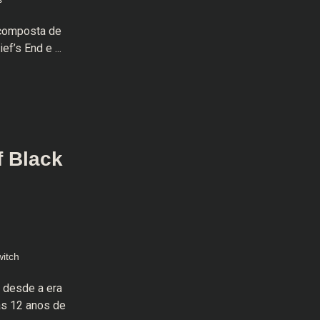
 composta de
f’s End e ...
f Black
itch
 desde a era
as 12 anos de