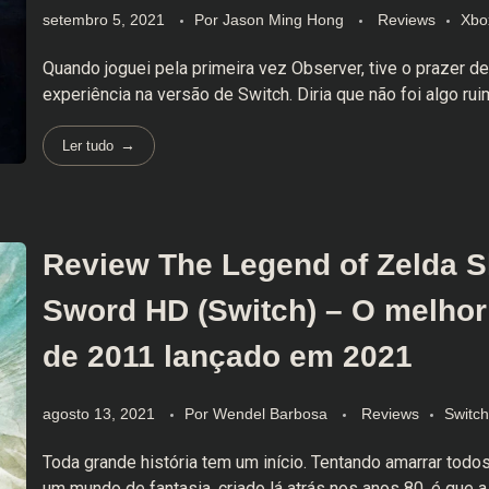
setembro 5, 2021
Por
Jason Ming Hong
Reviews
Xbo
Quando joguei pela primeira vez Observer, tive o prazer de
experiência na versão de Switch. Diria que não foi algo ruim
Ler tudo
Review The Legend of Zelda 
Sword HD (Switch) – O melhor
de 2011 lançado em 2021
agosto 13, 2021
Por
Wendel Barbosa
Reviews
Switch
Toda grande história tem um início. Tentando amarrar todo
um mundo de fantasia, criado lá atrás nos anos 80, é que a 