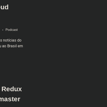
oud
Podcast
s notícias do
 ao Brasil em
m Redux
master