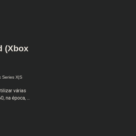
d (Xbox
 Series X|S
lizar várias
, na época, ...