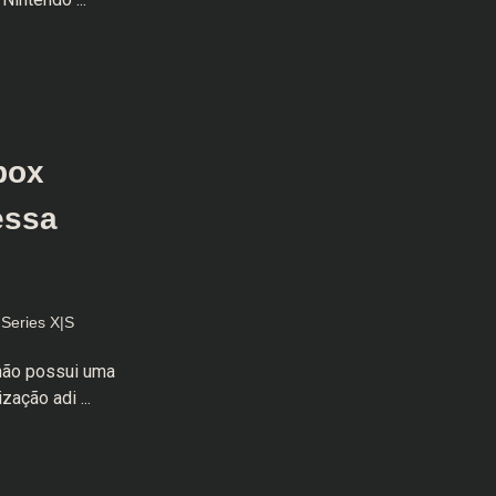
box
essa
Series X|S
 não possui uma
zação adi ...