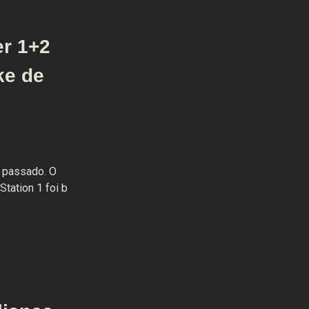
r 1+2
ke de
o passado. O
tation 1 foi b