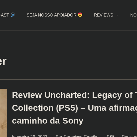
CAST
SEJA NOSSO APOIADOR
REVIEWS
NO
er
Review Uncharted: Legacy of 
Collection (PS5) – Uma afirma
caminho da Sony
fevereiro 26, 2022
Por
Francisco Camilo
PS5
Review