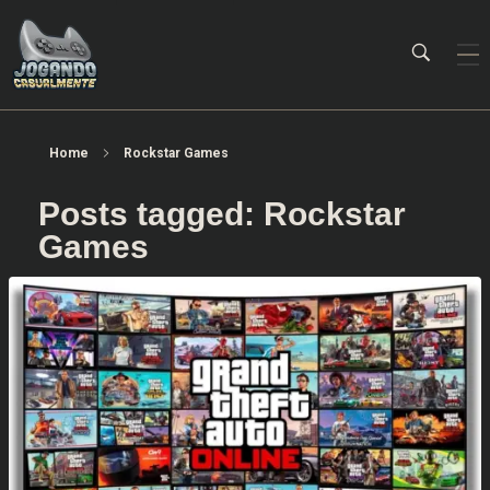
Jogando Casualmente
Conteúdo family friendly sobre games! Desde 2019 analisando jogos.
Home
Rockstar Games
Posts tagged: Rockstar
Games