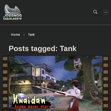
Jogando Casualmente
Conteúdo family friendly sobre games! Desde 2019 analisando jogos.
Home
Tank
Posts tagged: Tank