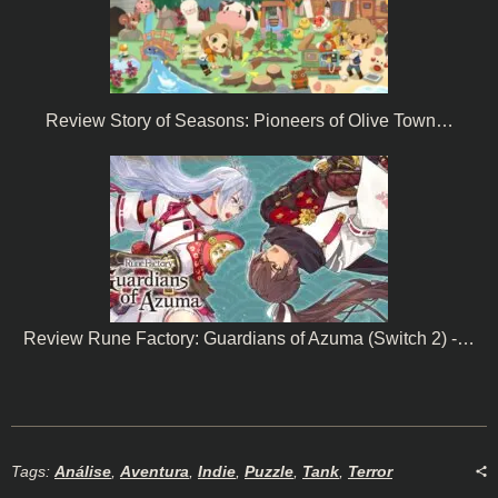
Review Story of Seasons: Pioneers of Olive Town…
Review Rune Factory: Guardians of Azuma (Switch 2) -…
Tags:
Análise
,
Aventura
,
Indie
,
Puzzle
,
Tank
,
Terror