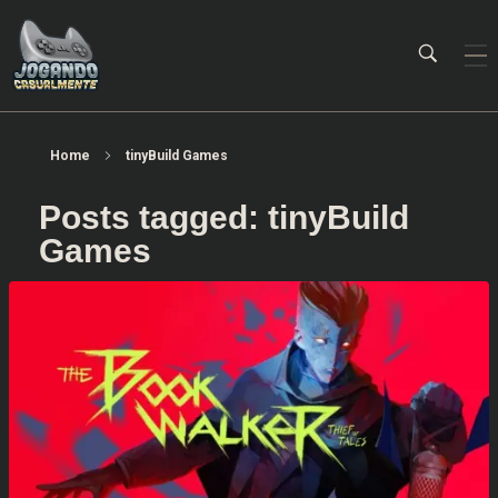
Jogando Casualmente
Conteúdo family friendly sobre games! Desde 2019 analisando jogos.
Home
tinyBuild Games
Posts tagged: tinyBuild
Games