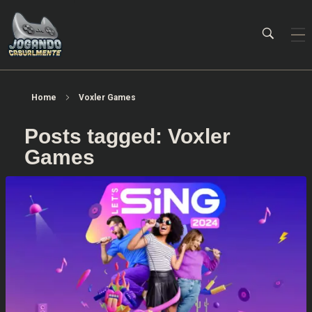
Jogando Casualmente
Conteúdo family friendly sobre games! Desde 2019 analisando jogos.
Home
Voxler Games
Posts tagged: Voxler
Games