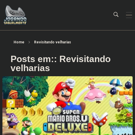
Jogando Casualmente
Conteúdo family friendly sobre games! Desde 2019 analisando jogos.
Home
Revisitando velharias
Posts em:: Revisitando
velharias