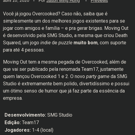
abril 10, 2020
Por
Jason Ming Hong
Previews
Você já jogou Overcooked? Caso não, saiba que é
simplesmente um dos melhores jogos existentes para se
jogar com amigos e família – e pra gerar brigas. Moving Out
é desenvolvido pela SMG Studio, a mesma que criou Death
Squared, um jogo
indie
de
puzzle
muito bom
, com suporte
para até 4 pessoas.
Moving Out tem a mesma pegada de Overcooked, além de
que vai ser publicado pela renomada Team17, justamente
quem lançou Overcooked 1 e 2. O novo
party game
da SMG
Studio é extremamente bem polido, divertidíssimo e possui
um ótimo senso de humor que já faz parte da essência da
empresa.
Desenvolvimento:
SMG Studio
Edição:
Team17
Jogadores:
1-4 (local)