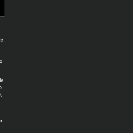
do
s
do
de
o
,
a