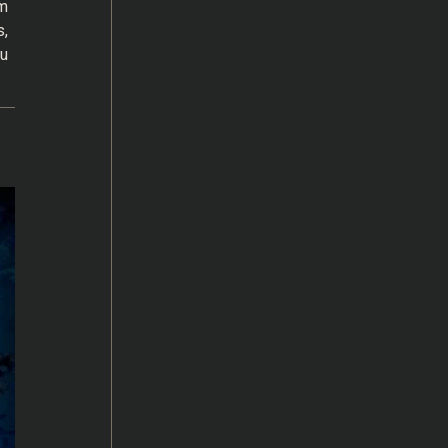
em
s,
ou