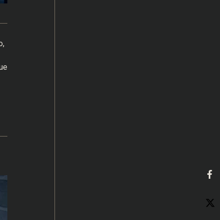
o,
que