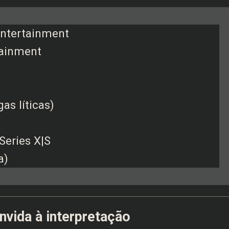
ntertainment
tainment
as líticas)
Series X|S
a)
nvida à interpretação