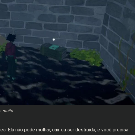
m muito
s. Ela não pode molhar, cair ou ser destruída, e você precisa