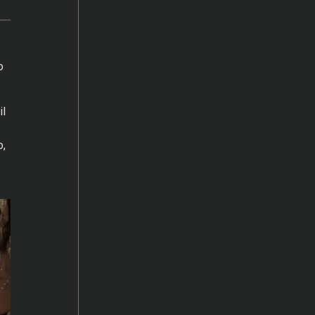
o
il
o,