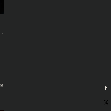
ns
o
ra