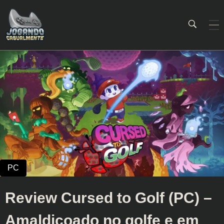
Jogando Casualmente
Conteúdo family friendly sobre games! Desde 2019 analisando jogos.
Review Cursed to Golf (PC) –
Amaldiçoado no golfe e em