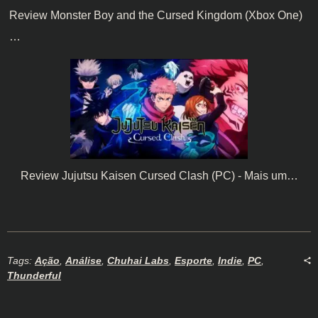
Review Monster Boy and the Cursed Kingdom (Xbox One)
…
Review Jujutsu Kaisen Cursed Clash (PC) - Mais um…
Tags:
Ação
,
Análise
,
Chuhai Labs
,
Esporte
,
Indie
,
PC
,
Thunderful