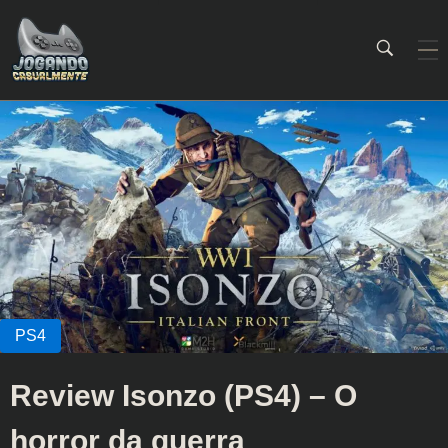
Jogando Casualmente
Conteúdo family friendly sobre games! Desde 2019 analisando jogos.
Review Isonzo (PS4) – O
horror da guerra