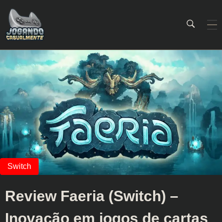
Jogando Casualmente
Conteúdo family friendly sobre games! Desde 2019 analisando jogos.
Review Faeria (Switch) –
Inovação em jogos de cartas