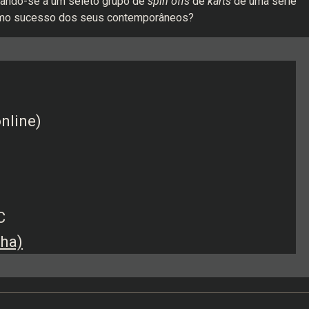
tando-se a um seleto grupo de
spin offs
de
karts
de uma série
esmo sucesso dos seus contemporâneos?
online)
C
ha)