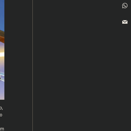
o,
o
um