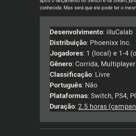
após o lançamento no Switch e na Steam, jun
conhecida. Mas será que ele pode ter o m
Desenvolvimento
: illuCalab
Distribuição
: Phoenixx Inc.
Jogadores
: 1 (local) e 1-4 (
Gênero
: Corrida, Multiplayer
Classificação
: Livre
Português
: Não
Plataformas
: Switch, PS4, P
Duração
:
2.5 horas (campan