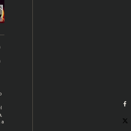
s
s
o
l
,
 a