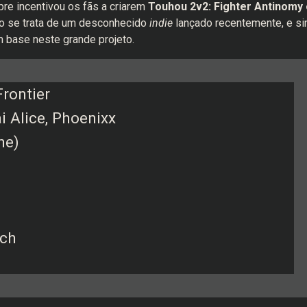
re incentivou os fãs a criarem
Touhou 2v2: Fighter Antinomy 
ão se trata de um desconhecido
indie
lançado recentemente, e s
 base neste grande projeto.
Frontier
 Alice, Phoenixx
ne)
tch