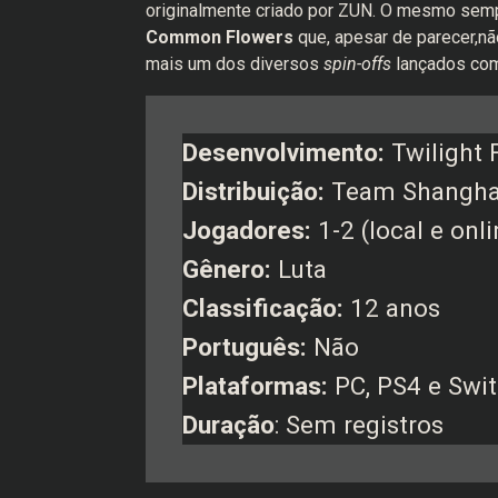
originalmente criado por ZUN. O mesmo semp
Common Flowers
que, apesar de parecer,n
mais um dos diversos
spin-offs
lançados com
Desenvolvimento:
Twilight 
Distribuição:
Team Shanghai
Jogadores:
1-2 (local e onli
Gênero:
Luta
Classificação:
12 anos
Português:
Não
Plataformas:
PC, PS4 e Swi
Duração
: Sem registros