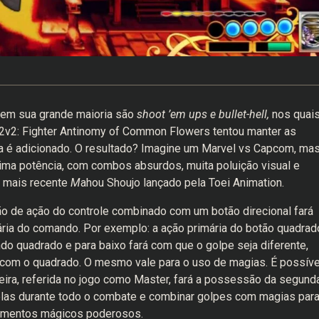
t em sua grande maioria são
shoot ’em ups e bullet-hell,
nos quai
 2v2: Fighter Antinomy of Common Flowers tentou manter as
uta é adicionado. O resultado? Imagine um Marvel vs Capcom, ma
ima potência, com combos absurdos, muita poluição visual e
o mais recente
M
ahou Shoujo lançado pela Toei Animation.
o de ação do controle combinado com um botão direcional fará
ária do comando. Por exemplo: a ação primária do botão quadrad
ndo quadrado e para baixo fará com que o golpe seja diferente,
 com o quadrado. O mesmo vale para o uso de magias. É possíve
eira, referida no jogo como Master, fará a possessão da segunda
 elas durante todo o combate e combinar golpes com magias para
imentos mágicos poderosos.