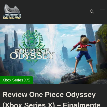
Jogando Casualmente
Conteúdo family friendly sobre games! Desde 2019 analisando jogos.
Review One Piece Odyssey
(Xbox Series X) – Finalmente