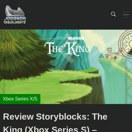
Jogando Casualmente
Conteúdo family friendly sobre games! Desde 2019 analisando jogos.
Review Storyblocks: The
King (Xbox Series S) –