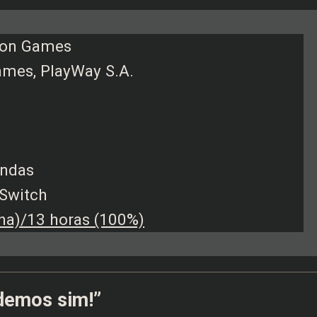
ion Games
mes, PlayWay S.A.
endas
 Switch
ha)/13 horas (100%)
demos sim!”