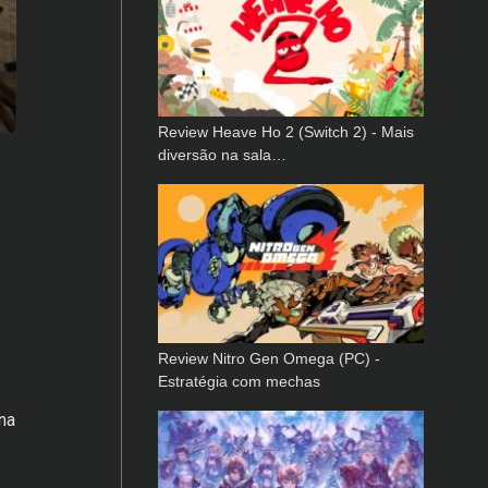
Review Heave Ho 2 (Switch 2) - Mais
diversão na sala…
e
Review Nitro Gen Omega (PC) -
Estratégia com mechas
na