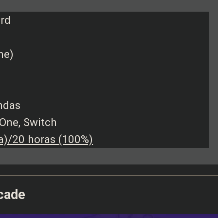
rd
ne)
endas
 One, Switch
a)/20 horas (100%)
cade