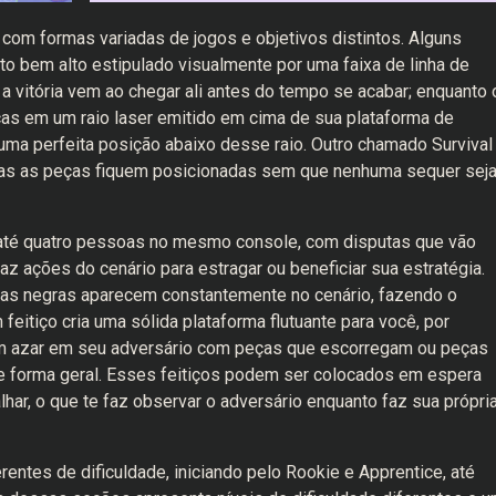
 com formas variadas de jogos e objetivos distintos. Alguns
 bem alto estipulado visualmente por uma faixa de linha de
 vitória vem ao chegar ali antes do tempo se acabar; enquanto 
ças em um raio laser emitido em cima de sua plataforma de
ma perfeita posição abaixo desse raio. Outro chamado Survival
odas as peças fiquem posicionadas sem que nenhuma sequer sej
té quatro pessoas no mesmo console, com disputas que vão
raz ações do cenário para estragar ou beneficiar sua estratégia.
as negras aparecem constantemente no cenário, fazendo o
feitiço cria uma sólida plataforma flutuante para você, por
um azar em seu adversário com peças que escorregam ou peças
e forma geral. Esses feitiços podem ser colocados em espera
ar, o que te faz observar o adversário enquanto faz sua própri
entes de dificuldade, iniciando pelo Rookie e Apprentice, até