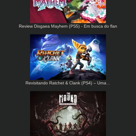
Review Disgaea Mayhem (PS5) - Em busca do flan
Revisitando Ratchet & Clank (PS4) – Uma…