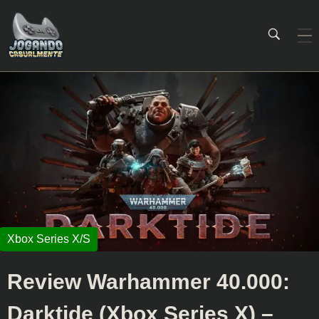
Jogando Casualmente
Conteúdo family friendly sobre games! Desde 2019 analisando jogos.
Review Warhammer 40.000:
Darktide (Xbox Series X) –