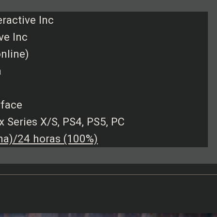
eractive Inc
ve Inc
online)
a
rface
x Series X/S, PS4, PS5, PC
a)/24 horas (100%)