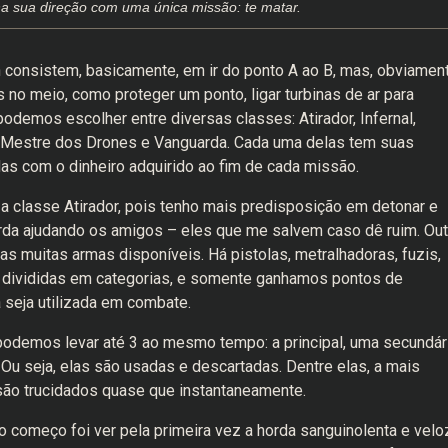
a sua direção com uma única missão: te matar.
consistem, basicamente, em ir do ponto A ao B, mas, obviament
no meio, como proteger um ponto, ligar turbinas de ar para
, podemos escolher entre diversas classes: Atirador, Infernal,
r, Mestre dos Drones e Vanguarda. Cada uma delas tem suas
s com o dinheiro adquirido ao fim de cada missão.
a classe Atirador, pois tenho mais predisposição em detonar e
arda ajudando os amigos – eles que me salvem caso dê ruim. Out
as muitas armas disponíveis. Há pistolas, metralhadoras, fuzis,
o divididas em categorias, e somente ganhamos pontos de
 seja utilizada em combate.
odemos levar até 3 ao mesmo tempo: a principal, uma secundár
Ou seja, elas são usadas e descartadas. Dentre elas, a mais
 são trucidados quase que instantaneamente.
 começo foi ver pela primeira vez a horda sanguinolenta e velo