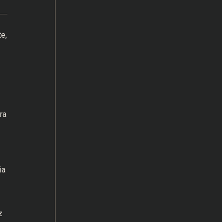
e,
ra
ia
z