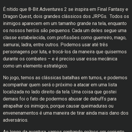
É nítido que 8-Bit Adventures 2 se inspira em Final Fantasy e
Dragon Quest, dois grandes clássicos dos JRPGs. Todos os
inimigos aparecem em um tamanho grande na tela, enquanto
os nossos heróis são pequenos. Cada um deles segue uma
classe estabelecida, com profissões como guerreiro, mago,
samurai, ladra, entre outros. Podemos usar até três
personagens por luta, e trocá-los da maneira que quisermos
durante os combates – e é preciso usar essa mecânica
como um elemento estratégico.
No jogo, temos as clássicas batalhas em turnos, e podemos
acompanhar quem será o próximo a atacar em uma lista
localizada no lado direito da tela. Uma coisa que gostei
demais foi o fato de podermos abusar de debuffs para
atrapalhar os inimigos, porque causar queimaduras ou
envenenamentos é uma maneira de tirar ainda mais dano dos
adversários.
Ao longo da aventura, vamos ganhando golpes em conjunto.