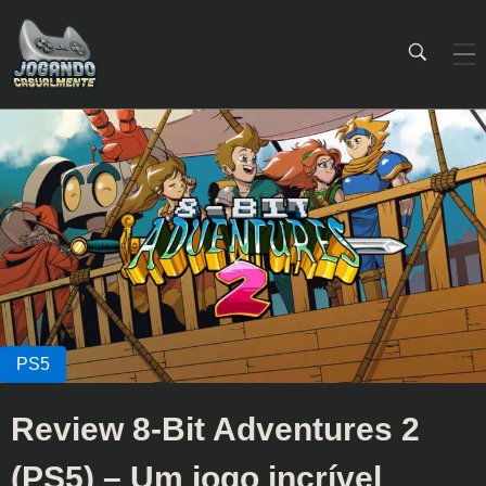
Jogando Casualmente
Conteúdo family friendly sobre games! Desde 2019 analisando jogos.
Review 8-Bit Adventures 2
(PS5) – Um jogo incrível