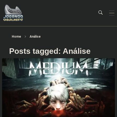
Jogando Casualmente
Conteúdo family friendly sobre games! Desde 2019 analisando jogos.
Home
Análise
Posts tagged: Análise