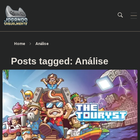
Jogando Casualmente
Conteúdo family friendly sobre games! Desde 2019 analisando jogos.
Home
Análise
Posts tagged: Análise