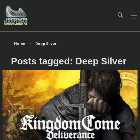
Jogando Casualmente
Conteúdo family friendly sobre games! Desde 2019 analisando jogos.
Home
Deep Silver
Posts tagged: Deep Silver