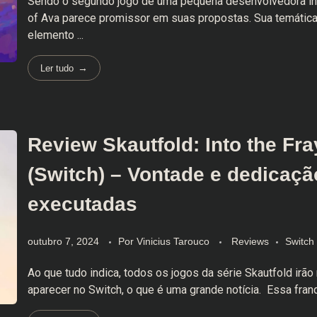
Sendo o segundo jogo de uma pequena desenvolvedora ind
of Ava parece promissor em suas propostas. Sua temátic
elemento ...
Ler tudo
Review Skautfold: Into the Fra
(Switch) – Vontade e dedicaçã
executadas
outubro 7, 2024
Por
Vinicius Tarouco
Reviews
Switch
Ao que tudo indica, todos os jogos da série Skautfold ir
aparecer no Switch, o que é uma grande notícia. Essa franqu