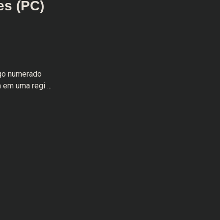
es (PC)
ogo numerado
 em uma regi ...