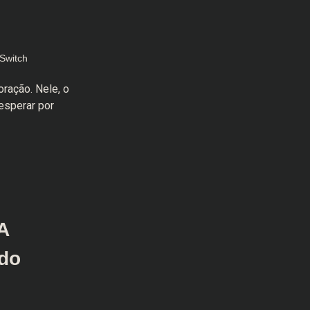
Switch
ração. Nele, o
esperar por
A
do