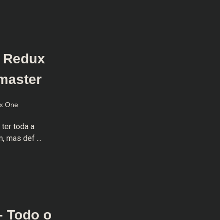
m Redux
master
x One
 ter toda a
, mas def ...
– Todo o