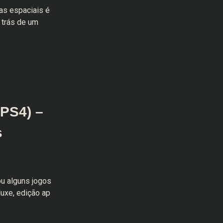
as espaciais é
 trás de um
PS4) –
s
u alguns jogos
uxe, edição ap