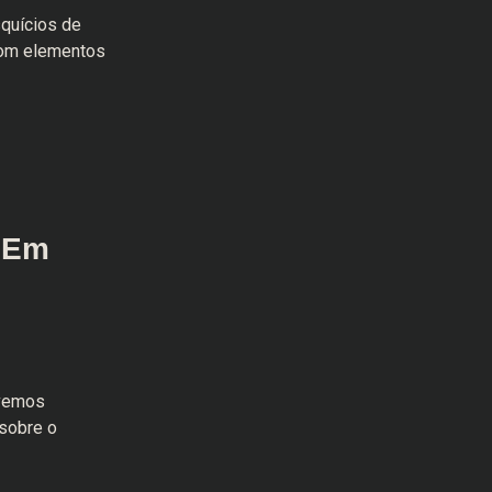
squícios de
 com elementos
– Em
evemos
sobre o