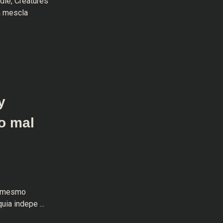
ie, Creatures
a mescla
y
o mal
ão mesmo
ia indepe ...