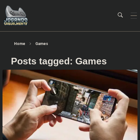
Jogando Casualmente
Conteúdo family friendly sobre games! Desde 2019 analisando jogos.
Home
Games
Posts tagged: Games