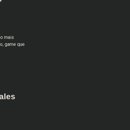
ão mais
ão, game que
ales