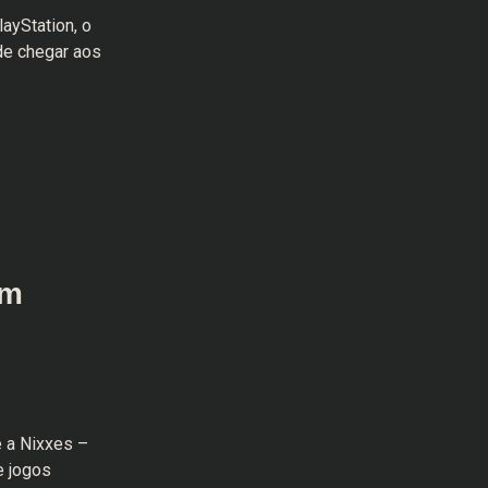
ayStation, o
de chegar aos
um
 a Nixxes –
e jogos