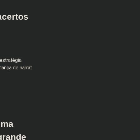
acertos
estratégia
dança de narrat
Uma
grande