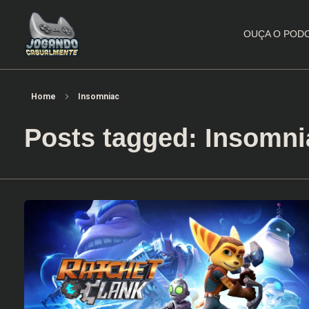
OUÇA O POD
Jogando Casualmente
Conteúdo family friendly sobre games! Desde 2019 analisando jogos.
Home
Insomniac
Posts tagged: Insomni