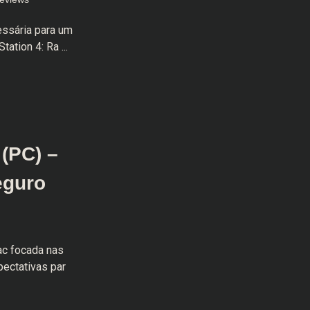
essária para um
ation 4: Ra ...
(PC) –
eguro
ac focada nas
pectativas par