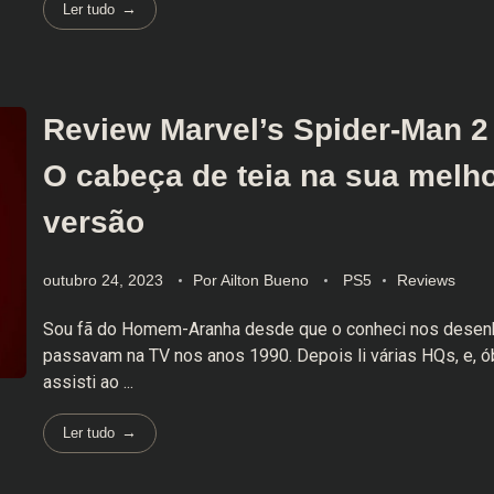
Ler tudo
Review Marvel’s Spider-Man 2
O cabeça de teia na sua melh
versão
outubro 24, 2023
Por
Ailton Bueno
PS5
Reviews
Sou fã do Homem-Aranha desde que o conheci nos desen
passavam na TV nos anos 1990. Depois li várias HQs, e, 
assisti ao ...
Ler tudo