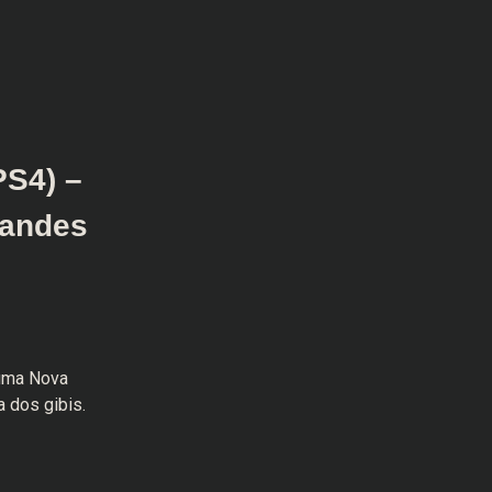
PS4) –
randes
 uma Nova
 dos gibis.