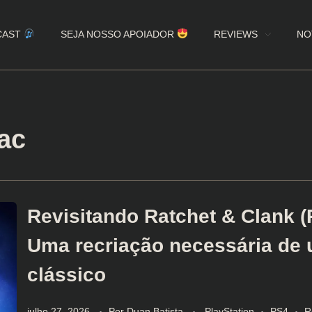
CAST
SEJA NOSSO APOIADOR
REVIEWS
NO
ac
Revisitando Ratchet & Clank (
Uma recriação necessária de
clássico
julho 27, 2026
Por
Duan Batista
PlayStation
PS4
R