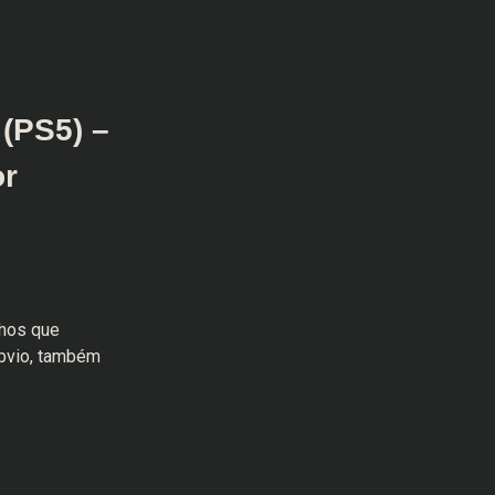
 (PS5) –
or
hos que
óbvio, também