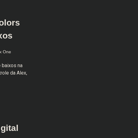
olors
ixos
x One
 baixos na
role da Alex,
gital