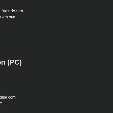
 fugir do tom
is em sua
on (PC)
nquia com
m.