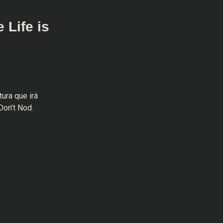
 Life is
ura que irá
Don’t Nod.