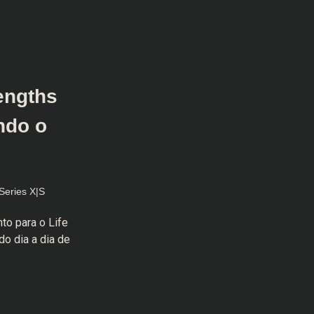
engths
ndo o
Series X|S
o para o Life
do dia a dia de