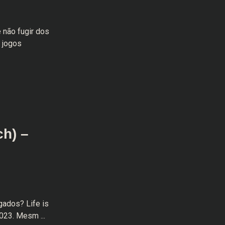
 não fugir dos
 jogos
ch) –
gados? Life is
023. Mesm ...