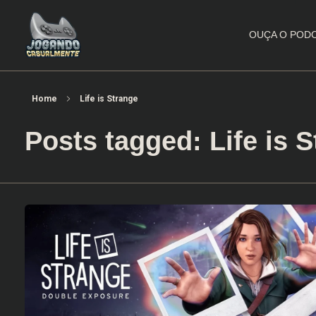
OUÇA O POD
Jogando Casualmente
Conteúdo family friendly sobre games! Desde 2019 analisando jogos.
Home
Life is Strange
Posts tagged: Life is 