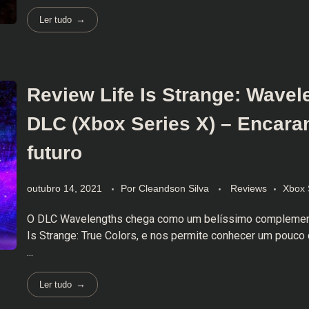
Ler tudo
Review Life Is Strange: Wavel
DLC (Xbox Series X) – Encara
futuro
outubro 14, 2021
Por
Cleandson Silva
Reviews
Xbox 
O DLC Wavelengths chega como um belíssimo complement
Is Strange: True Colors, e nos permite conhecer um pouco 
...
Ler tudo