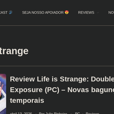
CAST
SEJA NOSSO APOIADOR
REVIEWS
NO
Strange
Review Life is Strange: Doubl
Exposure (PC) – Novas bagun
temporais
abril 13, 2026
Por
Julio Pinheiro
PC
Reviews