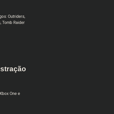
os: Outriders,
s, Tomb Raider
nstração
 Xbox One e