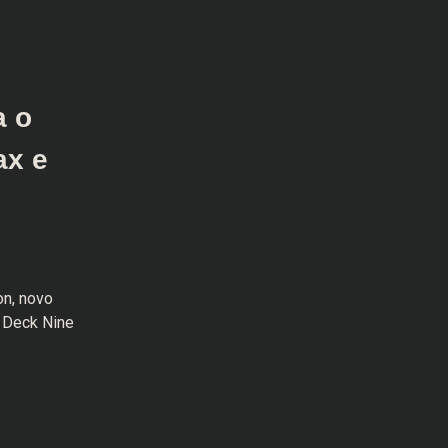
a o
ax e
on, novo
a Deck Nine