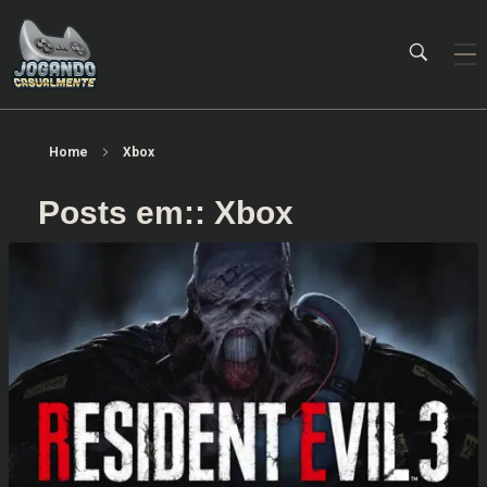
Jogando Casualmente
Conteúdo family friendly sobre games! Desde 2019 analisando jogos.
Home
Xbox
Posts em:: Xbox