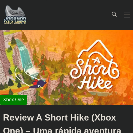
Jogando Casualmente
Conteúdo family friendly sobre games! Desde 2019 analisando jogos.
Review A Short Hike (Xbox
One) – Uma rápida aventura