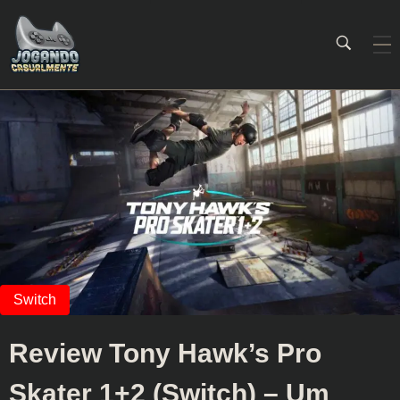
Jogando Casualmente
Conteúdo family friendly sobre games! Desde 2019 analisando jogos.
Review Tony Hawk’s Pro
Skater 1+2 (Switch) – Um