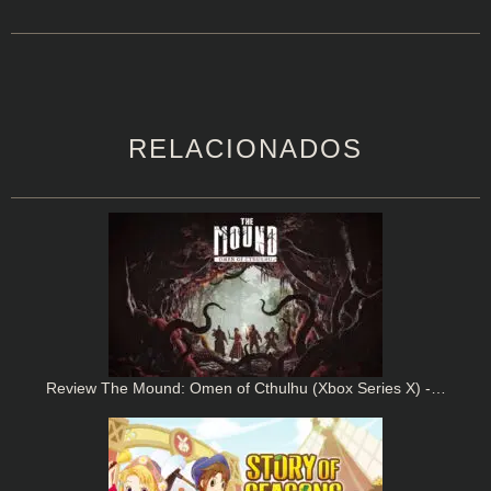
RELACIONADOS
Review The Mound: Omen of Cthulhu (Xbox Series X) -…