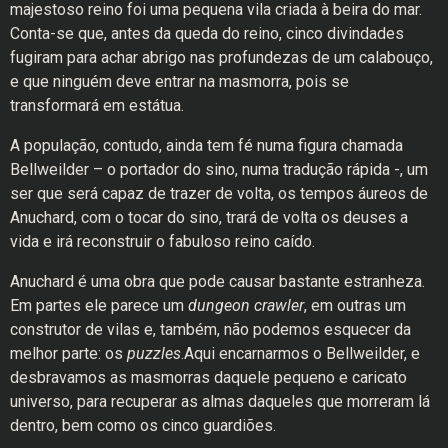
majestoso reino foi uma pequena vila criada à beira do mar.
Conta-se que, antes da queda do reino, cinco divindades
fugiram para achar abrigo nas profundezas de um calabouço,
e que ninguém deve entrar na masmorra, pois se
transformará em estátua.
A população, contudo, ainda tem fé numa figura chamada
Bellweilder – o portador do sino, numa tradução rápida -, um
ser que será capaz de trazer de volta, os tempos áureos de
Anuchard, com o tocar do sino, trará de volta os deuses a
vida e irá reconstruir o fabuloso reino caído.
Anuchard é uma obra que pode causar bastante estranheza.
Em partes ele parece um
dungeon crawler
, em outras um
construtor de vilas e, também, não podemos esquecer da
melhor parte: os
puzzles
.Aqui encarnarmos o Bellweilder, e
desbravamos as masmorras daquele pequeno e caricato
universo, para recuperar as almas daqueles que morreram lá
dentro, bem como os cinco guardiões.