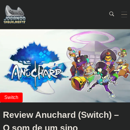
Jogando Casualmente
Conteúdo family friendly sobre games! Desde 2019 analisando jogos.
Review Anuchard (Switch) –
O som de um sino