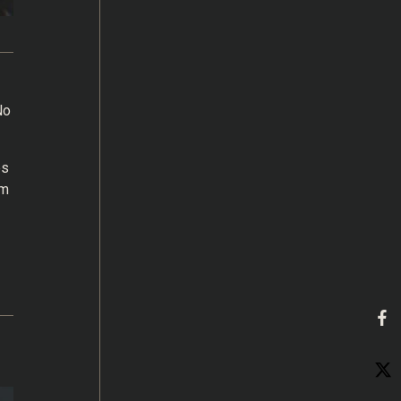
No
es
um