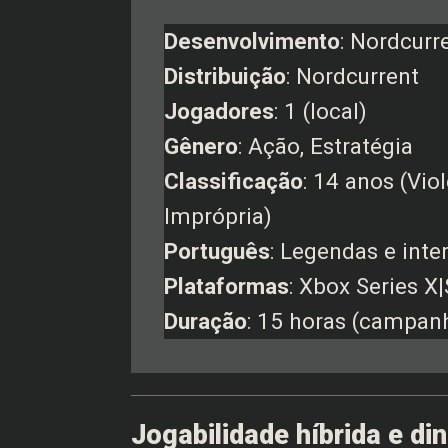
Desenvolvimento
: Nordcurr
Distribuição
: Nordcurrent
Jogadores
: 1 (local)
Gênero
: Ação, Estratégia
Classificação
: 14 anos (Vi
Imprópria)
Português
: Legendas e inte
Plataformas
: Xbox Series X|
Duração
: 15 horas (campan
Jogabilidade híbrida e di