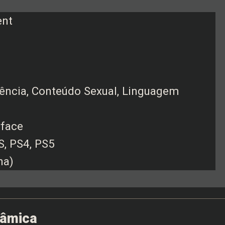
ent
olência, Conteúdo Sexual, Linguagem
rface
S, PS4, PS5
ha)
nâmica