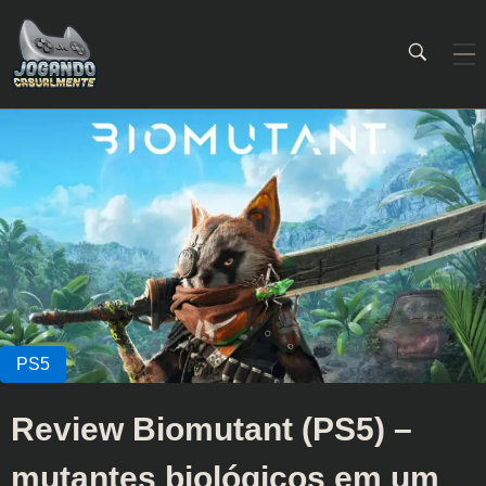
Jogando Casualmente
Conteúdo family friendly sobre games! Desde 2019 analisando jogos.
Review Biomutant (PS5) –
mutantes biológicos em um