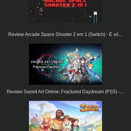
Review Arcade Space Shooter 2 em 1 (Switch) - É só…
Review Sword Art Online: Fractured Daydream (PS5) -…