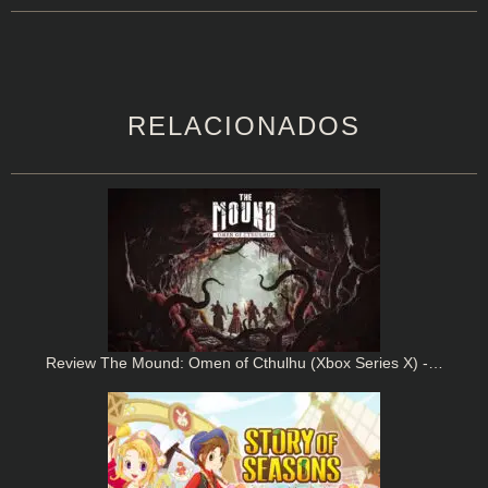
RELACIONADOS
Review The Mound: Omen of Cthulhu (Xbox Series X) -…