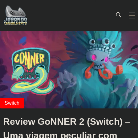
Jogando Casualmente
Conteúdo family friendly sobre games! Desde 2019 analisando jogos.
Review GoNNER 2 (Switch) –
Uma viagem peculiar com