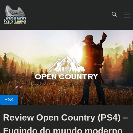
Jogando Casualmente
Conteúdo family friendly sobre games! Desde 2019 analisando jogos.
Review Open Country (PS4) –
Fugindo do mundo moderno