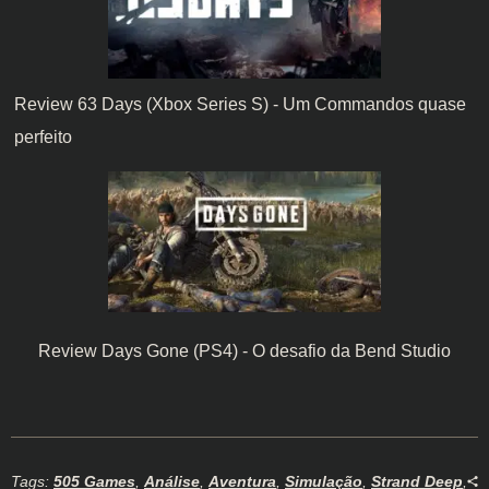
Review 63 Days (Xbox Series S) - Um Commandos quase
perfeito
Review Days Gone (PS4) - O desafio da Bend Studio
Tags:
505 Games
,
Análise
,
Aventura
,
Simulação
,
Strand Deep
,