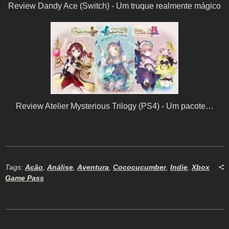
Review Dandy Ace (Switch) - Um truque realmente mágico
Review Atelier Mysterious Trilogy (PS4) - Um pacote…
Tags:
Ação
,
Análise
,
Aventura
,
Cococucumber
,
Indie
,
Xbox
Game Pass