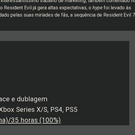
 interessantíssimo trabalho de
marketing
, também comentado n
Resident Evil já gera altas expectativas, o
hype
foi levado às
dado pelas suas miríades de fãs, a sequência de Resident Evil 7
rface e dublagem
 Xbox Series X/S, PS4, PS5
a)/35 horas (100%)