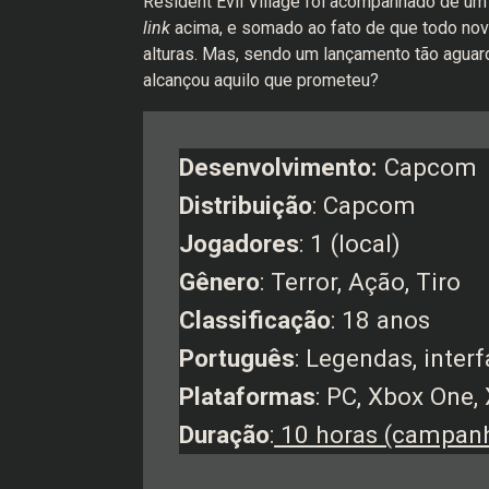
Resident Evil Village foi acompanhado de um
link
acima, e somado ao fato de que todo novo 
alturas. Mas, sendo um lançamento tão aguar
alcançou aquilo que prometeu?
Desenvolvimento:
Capcom
Distribuição
: Capcom
Jogadores
: 1 (local)
Gênero
: Terror, Ação, Tiro
Classificação
: 18 anos
Português
: Legendas, inte
Plataformas
: PC, Xbox One,
Duração
:
10 horas (campanh