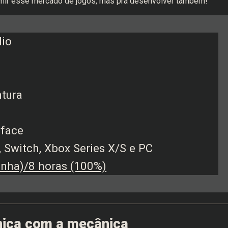
sumir esse mercado de jogos, mas pra desenvolver também!
dio
ntura
rface
, Switch, Xbox Series X/S e PC
nha)/8 horas (100%)
ânica com a mecânica