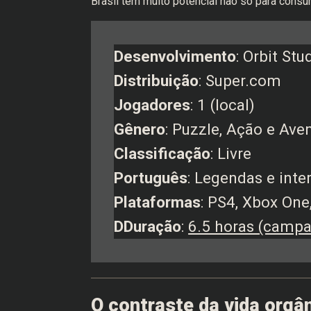
Brasil tem muito potencial não só para con
Desenvolvimento
: Orbit Stu
Distribuição
: Super.com
Jogadores
: 1 (local)
Gênero
: Puzzle, Ação e Ave
Classificação
: Livre
Português
: Legendas e inte
Plataformas
: PS4, Xbox One
DDuração
:
6.5 horas (campa
O contraste da vida org