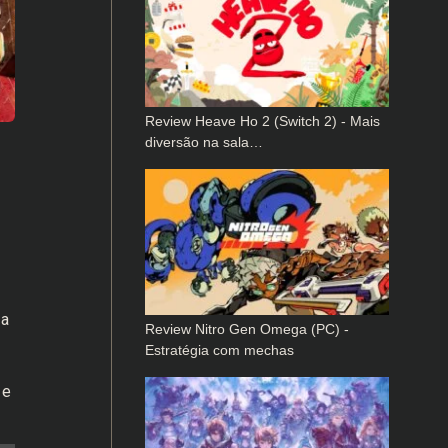
Review Heave Ho 2 (Switch 2) - Mais
diversão na sala…
 a
Review Nitro Gen Omega (PC) -
Estratégia com mechas
 e