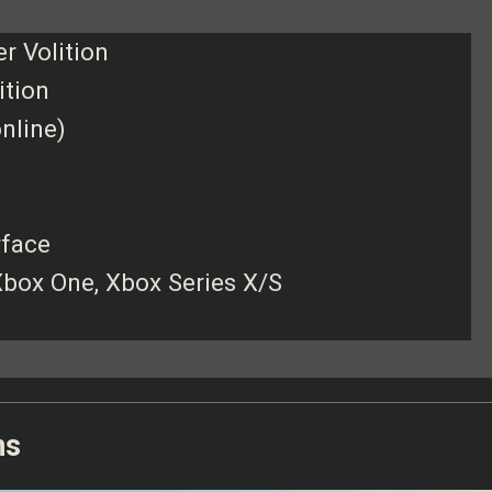
er Volition
ition
online)
rface
 Xbox One, Xbox Series X/S
ns