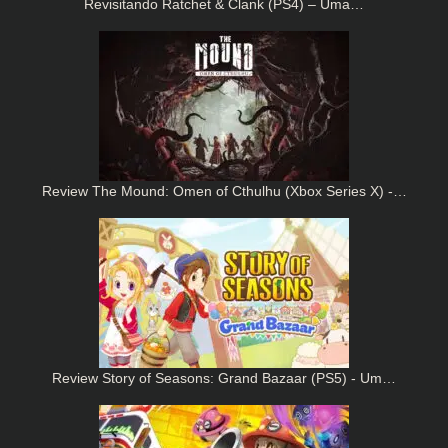
Revisitando Ratchet & Clank (PS4) – Uma…
Review The Mound: Omen of Cthulhu (Xbox Series X) -…
Review Story of Seasons: Grand Bazaar (PS5) - Um…