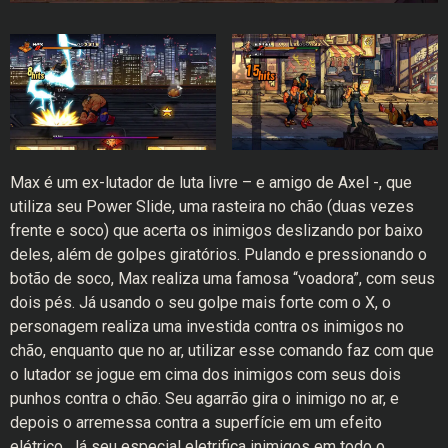
Max é um ex-lutador de luta livre – e amigo de Axel -, que
utiliza seu Power Slide, uma rasteira no chão (duas vezes
frente e soco) que acerta os inimigos deslizando por baixo
deles, além de golpes giratórios. Pulando e pressionando o
botão de soco, Max realiza uma famosa “voadora”, com seus
dois pés. Já usando o seu golpe mais forte com o X, o
personagem realiza uma investida contra os inimigos no
chão, enquanto que no ar, utilizar esse comando faz com que
o lutador se jogue em cima dos inimigos com seus dois
punhos contra o chão. Seu agarrão gira o inimigo no ar, e
depois o arremessa contra a superfície em um efeito
elétrico. Já seu especial eletrifica inimigos em todo o