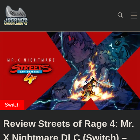
Jogando Casualmente
Conteúdo family friendly sobre games! Desde 2019 analisando jogos.
Review Streets of Rage 4: Mr.
X Nightmare DLC (Switch) –