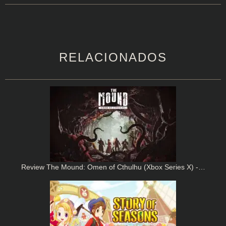
RELACIONADOS
Review The Mound: Omen of Cthulhu (Xbox Series X) -…