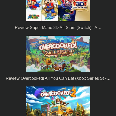
Review Super Mario 3D All-Stars (Switch) - A…
Review Overcooked! All You Can Eat (Xbox Series S) -…