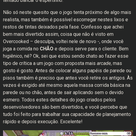
tentado bancar o espertinho.
Não só neste quesito que o jogo tenta próximo de algo mais
realista, mas também é possível escorregar nestes lixos e
restos de tintas deixados pela fase. Confesso que achei
bem mais divertido assim, coisa que não é visto em
Overcooked – desculpa, voltei nele de novo -, onde você
joga a comida no
CHÃO
e depois serve para o cliente. Bem
higiênico, né? Ok, sei que estou sendo chato ao fazer esse
tipo de crítica a um jogo com proposta mais
arcade
, mas
gosto é gosto. Antes de colocar alguns papéis de parede ou
pisos também é preciso que antes você retire os antigos. Às
vezes é exigido até mesmo aquela massa corrida básica na
parede ou no chão, antes de sair aplicando sem o devido
esmero. Todos estes detalhes do jogo criados pelos
desenvolvedores são bem divertidos, e você percebe que
tudo foi feito para trabalhar sua capacidade de planejamento
rápido e depois execução. Excelente!