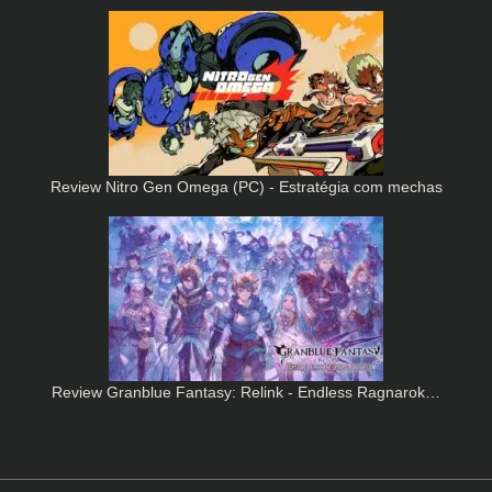
Review Nitro Gen Omega (PC) - Estratégia com mechas
Review Granblue Fantasy: Relink - Endless Ragnarok…