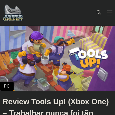
Jogando Casualmente
Conteúdo family friendly sobre games! Desde 2019 analisando jogos.
Review Tools Up! (Xbox One)
– Trabalhar nunca foi tão